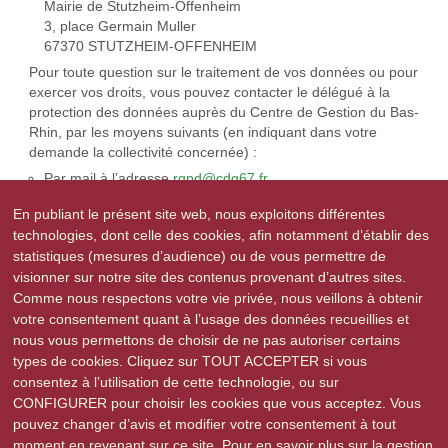
Mairie de Stutzheim-Offenheim
3, place Germain Muller
67370 STUTZHEIM-OFFENHEIM
Pour toute question sur le traitement de vos données ou pour
exercer vos droits, vous pouvez contacter le délégué à la
protection des données auprès du Centre de Gestion du Bas-
Rhin, par les moyens suivants (en indiquant dans votre
demande la collectivité concernée) :
Par mail à l’adresse
rgpd@cdg67.fr
Par voie postale ou sur place à l’adresse suivante :
En publiant le présent site web, nous exploitons différentes
Centre de gestion de la fonction publique territoriale du Bas-
technologies, dont celle des cookies, afin notamment d’établir des
Rhin,
statistiques (mesures d’audience) ou de vous permettre de
A l’attention du DPD,
visionner sur notre site des contenus provenant d’autres sites.
12 avenue Schuman,
Comme nous respectons votre vie privée, nous veillons à obtenir
CS 70071
votre consentement quant à l’usage des données recueillies et
67382 LINGOLSHEIM CEDEX
nous vous permettons de choisir de ne pas autoriser certains
types de cookies. Cliquez sur TOUT ACCEPTER si vous
Précédent
Suivant
consentez à l’utilisation de cette technologie, ou sur
CONFIGURER pour choisir les cookies que vous acceptez. Vous
pouvez changer d’avis et modifier votre consentement à tout
moment en revenant sur ce site. Pour en savoir plus sur la gestion