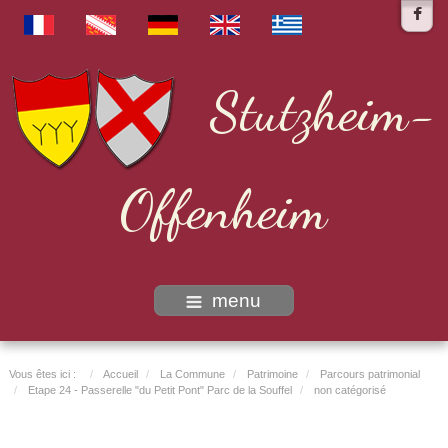
Stutzheim-
Offenheim
menu
Vous êtes ici :
Accueil
La Commune
Patrimoine
Parcours patrimonial
Etape 24 - Passerelle "du Petit Pont" Parc de la Souffel
non catégorisé