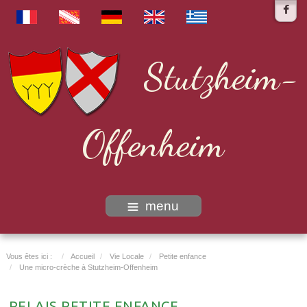
Stutzheim-
Offenheim
menu
Vous êtes ici :
Accueil
Vie Locale
Petite enfance
Une micro-crèche à Stutzheim-Offenheim
RELAIS PETITE ENFANCE