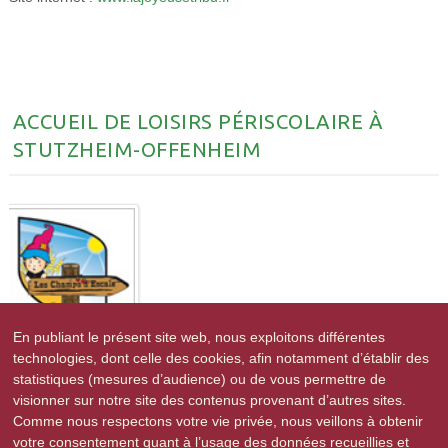
ACCUEIL DE LOISIRS PÉRISCOLAIRE À
STUTZHEIM-OFFENHEIM
En publiant le présent site web, nous exploitons différentes
technologies, dont celle des cookies, afin notamment d’établir des
Les Champs d'Escale
statistiques (mesures d’audience) ou de vous permettre de
visionner sur notre site des contenus provenant d’autres sites.
7, Chemin de la Souffel
Comme nous respectons votre vie privée, nous veillons à obtenir
67370 STUTZHEIM-OFFENHEIM
votre consentement quant à l’usage des données recueillies et
Tél. 03 88 69 68 54