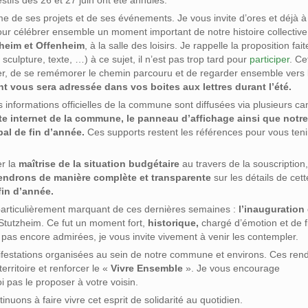
tifs des 26 et 27 juin ont été annulés.
 de ses projets et de ses événements. Je vous invite d’ores et déjà à
ur célébrer ensemble un moment important de notre histoire collective
zheim et Offenheim
, à la salle des loisirs. Je rappelle la proposition fai
sculpture, texte, …) à ce sujet, il n’est pas trop tard pour
participer
. Ce
ver, de se remémorer le chemin parcouru et de regarder ensemble vers l
t vous sera adressée dans vos boites aux lettres durant l’été.
 informations officielles de la commune sont diffusées via plusieurs c
ite internet de la commune, le panneau d’affichage ainsi que notr
pal de fin d’année.
Ces supports restent les références pour vous teni
er la
maîtrise de la situation budgétaire
au travers de la souscription
endrons de manière complète et transparente
sur les détails de cett
fin d’année.
particulièrement marquant de ces dernières semaines :
l’inauguration
e Stutzheim. Ce fut un moment fort,
historique,
chargé d’émotion et de f
 pas encore admirées, je vous invite vivement à venir les contempler.
nifestations organisées au sein de notre commune et environs. Ces ren
territoire et renforcer le «
Vivre Ensemble
». Je vous encourage
i pas le proposer à votre voisin.
inuons à faire vivre cet esprit de solidarité au quotidien.