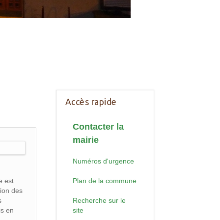
Accès rapide
Contacter la
mairie
Numéros d'urgence
e est
Plan de la commune
tion des
s
Recherche sur le
is en
site