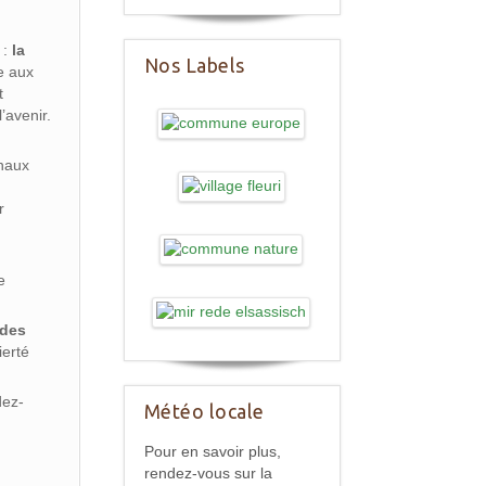
 :
la
Nos Labels
te aux
t
’avenir.
anaux
e
r
,
e
 des
ierté
dez-
Météo locale
Pour en savoir plus,
rendez-vous sur la