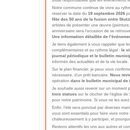
toute responsabilité que les événements fes
Notre commune continue de vivre au rythme
réserver la date du
19 septembre 2026
po
fête des 50 ans de la fusion entre Stut
artistes de présenter une œuvre (peinture, 
anniversaire sera l’occasion de se retrou
Une information détaillée de l’événemen
Je tiens également à vous rappeler que les
complémentaires et au rythme légal :
le s
journal périodique et le bulletin munici
informés des actualités et de la vie locale.
Sur le plan financier, je peux vous confirm
nécessaire, d’un prêt bancaire.
Nous revi
opération
dans le bulletin municipal de 
Je souhaite aussi revenir sur un moment 
trois statues
sur le clocher de l’église d
pour notre patrimoine. Si vous ne les avez
Enfin, l’été sera ponctué par diverses ma
vous sont essentiels pour faire vivre notre 
chaleureusement à y participer, et pourquo
Restons attentifs les uns aux autres et cont