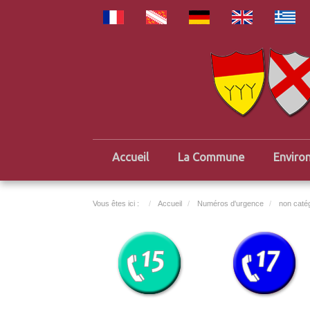
Accueil
La Commune
Enviro
Vous êtes ici :
Accueil
Numéros d'urgence
non caté