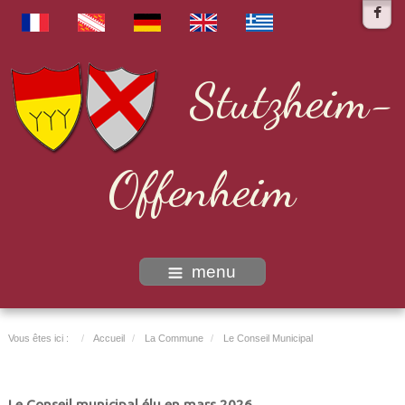
Stutzheim-
Offenheim
menu
Vous êtes ici :
Accueil
La Commune
Le Conseil Municipal
Le Conseil municipal élu en mars 2026