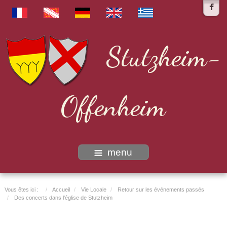
Stutzheim-
Offenheim
menu
Vous êtes ici :
Accueil
Vie Locale
Retour sur les événements passés
Des concerts dans l'église de Stutzheim