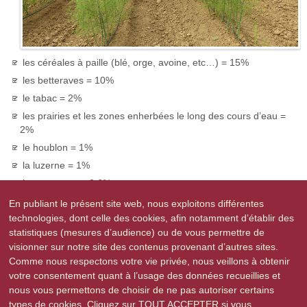
les céréales à paille (blé, orge, avoine, etc…) = 15%
les betteraves = 10%
le tabac = 2%
les prairies et les zones enherbées le long des cours d’eau =
2%
le houblon = 1%
la luzerne = 1%
les asperges = 0.6%
diverses productions fruitières et légumières
En publiant le présent site web, nous exploitons différentes
technologies, dont celle des cookies, afin notamment d’établir des
Lien vers la Chambre d’Agriculture :
www.alsace.chambagri.fr
statistiques (mesures d’audience) ou de vous permettre de
Télécharger le
Décret du 5 mars 2009
autorisant pour une
visionner sur notre site des contenus provenant d’autres sites.
nouvelle période de cinq années la Société d’aménagement
Comme nous respectons votre vie privée, nous veillons à obtenir
foncier et d’établissement rural d’Alsace à exercer le droit de
votre consentement quant à l’usage des données recueillies et
préemption et à bénéficier de l’offre amiable avant adjudication
nous vous permettons de choisir de ne pas autoriser certains
volontaire
types de cookies. Cliquez sur TOUT ACCEPTER si vous