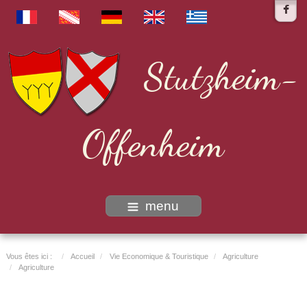
Stutzheim-
Offenheim
menu
Vous êtes ici :
Accueil
Vie Economique & Touristique
Agriculture
Agriculture