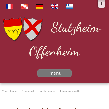
Stutzheim-
Offenheim
menu
Vous êtes ici :
Accueil
La Commune
Intercommunalité