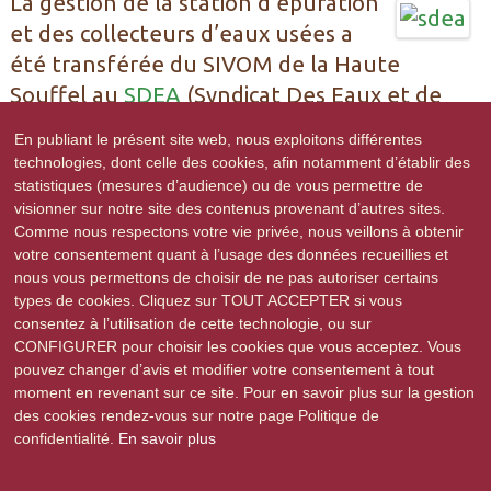
La gestion de la station d’épuration
et des collecteurs d’eaux usées a
été transférée du SIVOM de la Haute
Souffel au
SDEA
(Syndicat Des Eaux et de
l'Assainissement du Bas-Rhin).
En publiant le présent site web, nous exploitons différentes
technologies, dont celle des cookies, afin notamment d’établir des
Vous trouverez ci-dessous les analyses de l’eau potable effectuées
statistiques (mesures d’audience) ou de vous permettre de
par le
SDEA
, ainsi que le rapport de visite mesurant la qualité des
visionner sur notre site des contenus provenant d’autres sites.
eaux de la station d’épuration.
Comme nous respectons votre vie privée, nous veillons à obtenir
Voir la Synthèse du contrôle sanitaire de la qualité de l’eau
votre consentement quant à l’usage des données recueillies et
distribuée en 2016
nous vous permettons de choisir de ne pas autoriser certains
Un nouveau SIVU (Syndicat Intercommunal à Vocation Unique) a
types de cookies. Cliquez sur TOUT ACCEPTER si vous
été créé ayant comme vocation la réalisation de travaux de
consentez à l’utilisation de cette technologie, ou sur
restauration et d’entretien des cours d’eau du bassin de la Souffel.
CONFIGURER pour choisir les cookies que vous acceptez. Vous
pouvez changer d’avis et modifier votre consentement à tout
moment en revenant sur ce site. Pour en savoir plus sur la gestion
des cookies rendez-vous sur notre page Politique de
confidentialité.
En savoir plus