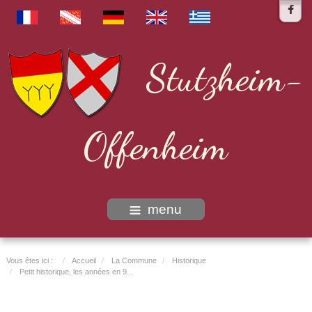
Stutzheim-
Offenheim
menu
Vous êtes ici :
Accueil
La Commune
Historique
Petit historique, les années en 9...