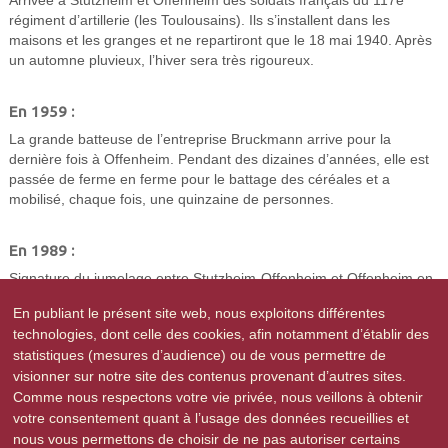
Arrivée à Stutzheim et Offenheim des soldats français du 117e
régiment d’artillerie (les Toulousains). Ils s’installent dans les
maisons et les granges et ne repartiront que le 18 mai 1940. Après
un automne pluvieux, l’hiver sera très rigoureux.
En 1959 :
La grande batteuse de l’entreprise Bruckmann arrive pour la
dernière fois à Offenheim. Pendant des dizaines d’années, elle est
passée de ferme en ferme pour le battage des céréales et a
mobilisé, chaque fois, une quinzaine de personnes.
En 1989 :
Signature du jumelage entre Stutzheim-Offenheim et Offenheim en
Rheinhessen (Allemagne). En 2009, le 20e anniversaire donnera
En publiant le présent site web, nous exploitons différentes
lieu à des festivités dans nos deux communes.
technologies, dont celle des cookies, afin notamment d’établir des
statistiques (mesures d’audience) ou de vous permettre de
En 2009 :
visionner sur notre site des contenus provenant d’autres sites.
Comme nous respectons votre vie privée, nous veillons à obtenir
Délégation de service public gaz, pour diversifier les ressources en
votre consentement quant à l’usage des données recueillies et
énergie dans la commune
nous vous permettons de choisir de ne pas autoriser certains