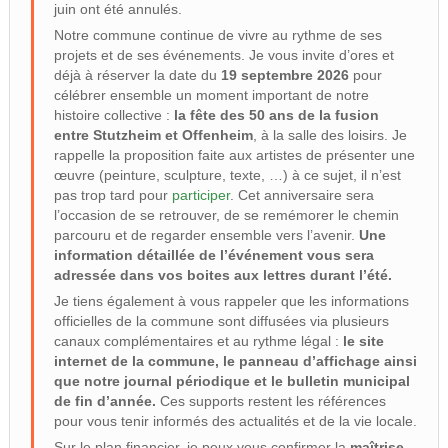
juin ont été annulés.
Notre commune continue de vivre au rythme de ses
projets et de ses événements. Je vous invite d’ores et
déjà à réserver la date du
19 septembre 2026
pour
célébrer ensemble un moment important de notre
histoire collective :
la fête des 50 ans de la fusion
entre Stutzheim et Offenheim
, à la salle des loisirs. Je
rappelle la proposition faite aux artistes de présenter une
œuvre (peinture, sculpture, texte, …) à ce sujet, il n’est
pas trop tard pour
participer
. Cet anniversaire sera
l’occasion de se retrouver, de se remémorer le chemin
parcouru et de regarder ensemble vers l’avenir.
Une
information détaillée de l’événement vous sera
adressée dans vos boites aux lettres durant l’été.
Je tiens également à vous rappeler que les informations
officielles de la commune sont diffusées via plusieurs
canaux complémentaires et au rythme légal :
le site
internet de la commune, le panneau d’affichage ainsi
que notre journal périodique et le bulletin municipal
de fin d’année.
Ces supports restent les références
pour vous tenir informés des actualités et de la vie locale.
Sur le plan financier, je peux vous confirmer la
maîtrise