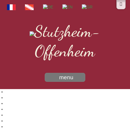
Stutzheim-
Offenheim
menu