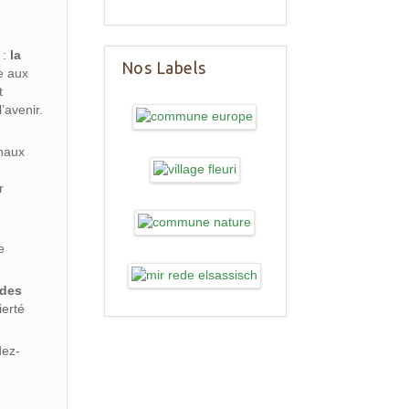
 :
la
Nos Labels
te aux
t
’avenir.
anaux
e
r
,
e
 des
ierté
dez-