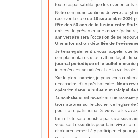
toute responsabilité que les événements fes
Notre commune continue de vivre au rythme
réserver la date du
19 septembre 2026
po
fête des 50 ans de la fusion entre Stut
artistes de présenter une œuvre (peinture, 
anniversaire sera l’occasion de se retrou
Une information détaillée de l’événemen
Je tiens également à vous rappeler que les
complémentaires et au rythme légal :
le s
journal périodique et le bulletin munici
informés des actualités et de la vie locale.
Sur le plan financier, je peux vous confirm
nécessaire, d’un prêt bancaire.
Nous revi
opération
dans le bulletin municipal de 
Je souhaite aussi revenir sur un moment 
trois statues
sur le clocher de l’église d
pour notre patrimoine. Si vous ne les avez
Enfin, l’été sera ponctué par diverses ma
vous sont essentiels pour faire vivre notre 
chaleureusement à y participer, et pourquo