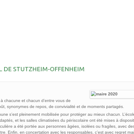
IEL DE STUTZHEIM-OFFENHEIM
te à chacune et chacun d’entre vous de
 août, synonymes de repos, de convivialité et de moments partagés.
mmune s’est pleinement mobilisée pour protéger au mieux chacun. L’écol
tés, et les salles climatisées du périscolaire ont été mises à disposi
iculière a été portée aux personnes âgées, isolées ou fragiles, avec de
-être. Enfin, en concertation avec les responsables, c’est avec regret ma