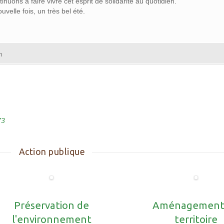
inuons à faire vivre cet esprit de solidarité au quotidien.
velle fois, un très bel été.
m
73
Action publique
Préservation de
Aménagement
l'environnement
territoire