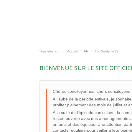
Vous êtes ici :
Accueil
FR
Info Solidarité 29
BIENVENUE SUR LE SITE OFFIC
Chères concitoyennes, chers concitoyens,
À l’aube de la période estivale, je souhai
profiter pleinement des mois de juillet et
À la suite de l’épisode caniculaire, la co
restée ouverte avec des aménagements adap
enfants et des équipes. Une attention part
contacts réguliers pour veiller à leur bien