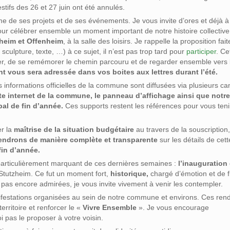
tifs des 26 et 27 juin ont été annulés.
 de ses projets et de ses événements. Je vous invite d’ores et déjà à
ur célébrer ensemble un moment important de notre histoire collective
zheim et Offenheim
, à la salle des loisirs. Je rappelle la proposition fai
sculpture, texte, …) à ce sujet, il n’est pas trop tard pour
participer
. Ce
ver, de se remémorer le chemin parcouru et de regarder ensemble vers l
t vous sera adressée dans vos boites aux lettres durant l’été.
 informations officielles de la commune sont diffusées via plusieurs c
ite internet de la commune, le panneau d’affichage ainsi que notr
pal de fin d’année.
Ces supports restent les références pour vous teni
er la
maîtrise de la situation budgétaire
au travers de la souscription
endrons de manière complète et transparente
sur les détails de cett
fin d’année.
particulièrement marquant de ces dernières semaines :
l’inauguration
e Stutzheim. Ce fut un moment fort,
historique,
chargé d’émotion et de f
 pas encore admirées, je vous invite vivement à venir les contempler.
nifestations organisées au sein de notre commune et environs. Ces ren
territoire et renforcer le «
Vivre Ensemble
». Je vous encourage
i pas le proposer à votre voisin.