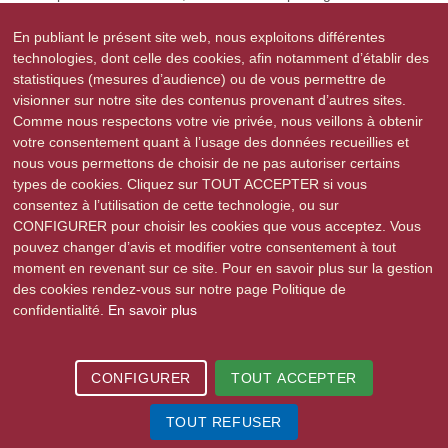
Suspendisse a diam orci. Cras hendrerit metus vel augue tempus,
id pharetra felis convallis. Curabitur fringilla et quam sit amet
En publiant le présent site web, nous exploitons différentes
tincidunt. Donec id tortor libero. Nulla facilisi. Donec ac dignissim
technologies, dont celle des cookies, afin notamment d’établir des
urna. Nam efficitur congue dolor, quis viverra quam egestas sed.
statistiques (mesures d’audience) ou de vous permettre de
Donec auctor massa quis mi euismod ultrices. Integer tempus
visionner sur notre site des contenus provenant d’autres sites.
vulputate lectus varius bibendum. Etiam eget ultricies risus.
Comme nous respectons votre vie privée, nous veillons à obtenir
Suspendisse potenti. Maecenas elementum consectetur facilisis.
votre consentement quant à l’usage des données recueillies et
Proin finibus auctor nulla, bibendum sagittis dui semper eu. Nunc
nous vous permettons de choisir de ne pas autoriser certains
tristique ex et turpis blandit, sed tincidunt ex facilisis. Maecenas
types de cookies. Cliquez sur TOUT ACCEPTER si vous
aliquam lorem ac risus mattis, iaculis mollis ante dignissim.
consentez à l’utilisation de cette technologie, ou sur
Template Live
CONFIGURER pour choisir les cookies que vous acceptez. Vous
pouvez changer d’avis et modifier votre consentement à tout
moment en revenant sur ce site. Pour en savoir plus sur la gestion
des cookies rendez-vous sur notre page Politique de
confidentialité.
En savoir plus
2015-2026 © Stutzheim-Offenheim | Tous droits réservés |
Mentions légales
|
CONFIGURER
TOUT ACCEPTER
Politique de confidentialité
| Site réalisé par
e-novea, agence web à
Strasbourg
TOUT REFUSER