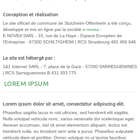
Conception et réalisation
Le site officiel de commune de Stutzheim-Offenheim a été conçu,
développé et mis en ligne par la société
e-novea
:
E-NOVEA SARL - 15, rue de La Haye - Espace Européen de
l'Entreprise - 67300 SCHILTIGHEIM | RCS Strasbourg 482 466 646
Le site est hébergé par :
1&1 Internet SARL - 7, place de la Gare - 57200 SARREGUEMINES
| RCS Sarreguemines B 431 303 775
LOREM IPSUM
Lorem ipsum dolor sit amet, consectetur adipiscing elit.
Phasellus sagittis lacus in nisl ultricies, sed hendrerit elit sagittis.
Nulla volutpat vehicula nunc, varius venenatis dui scelerisque eget.
Aenean accumsan, nisl sit amet elementum aliquam, lectus est
hendrerit nulla, eu tincidunt sem ante a purus. Phasellus vulputate
vehicula diam et porttitor. Donec volutpat mi ut lacinia faucibus.