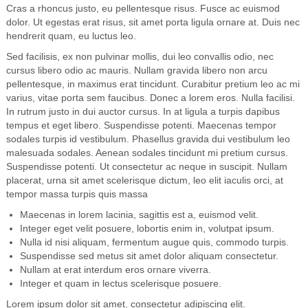
Cras a rhoncus justo, eu pellentesque risus. Fusce ac euismod
dolor. Ut egestas erat risus, sit amet porta ligula ornare at. Duis nec
hendrerit quam, eu luctus leo.
Sed facilisis, ex non pulvinar mollis, dui leo convallis odio, nec
cursus libero odio ac mauris. Nullam gravida libero non arcu
pellentesque, in maximus erat tincidunt. Curabitur pretium leo ac mi
varius, vitae porta sem faucibus. Donec a lorem eros. Nulla facilisi.
In rutrum justo in dui auctor cursus. In at ligula a turpis dapibus
tempus et eget libero. Suspendisse potenti. Maecenas tempor
sodales turpis id vestibulum. Phasellus gravida dui vestibulum leo
malesuada sodales. Aenean sodales tincidunt mi pretium cursus.
Suspendisse potenti. Ut consectetur ac neque in suscipit. Nullam
placerat, urna sit amet scelerisque dictum, leo elit iaculis orci, at
tempor massa turpis quis massa
Maecenas in lorem lacinia, sagittis est a, euismod velit.
Integer eget velit posuere, lobortis enim in, volutpat ipsum.
Nulla id nisi aliquam, fermentum augue quis, commodo turpis.
Suspendisse sed metus sit amet dolor aliquam consectetur.
Nullam at erat interdum eros ornare viverra.
Integer et quam in lectus scelerisque posuere.
Lorem ipsum dolor sit amet, consectetur adipiscing elit.