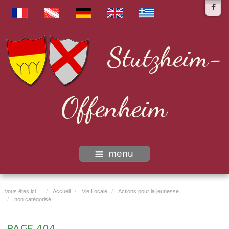
Stutzheim-
Offenheim
menu
Vous êtes ici :
Accueil
Vie Locale
Actions pour la jeunesse
non catégorisé
PAGE 404